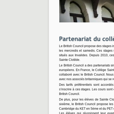
Le
British
Council propose des stages i
les mercredis et samedis. Ces stages 
situés aux Invalides. Depuis 2010, c
Sainte
Clotilde
.
Le British Council a des partenariats s
européens. En France, le Collège Sainte
collaboré avec le British Council. Nous
avec nos associés britanniques
qui
se r
Des tarifs préférentiels sont accordé
s’inscrire à ces stages. Les cours son
British Council.
De
plus, pour les élèves de Sainte
Clo
sixième, le British Council propose le
Cambridge du KET en 5ème et du PET 
Les élèves qui réussissent leur ex