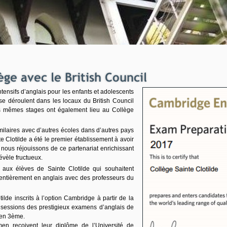
ntensifs
d’anglais
pour les enfants et adolescents
se déroulent dans les locaux du British Council
es mêmes stages ont également lieu au Collège
imilaires avec d’autres écoles dans d’autres
pays
 Clotilde a été le premier établissement à avoir
 nous réjouissons de ce partenariat enrichissant
évèle fructueux.
s
aux
élèves de Sainte Clotilde qui souhaitent
t entièrement en anglais avec des
pr
ofesseurs
du
tilde
inscrits à l’option Cambridge à
partir
de la
s sessions des
pr
estigieux examens d’anglais de
en 3ème.
amen reçoivent leur diplôme de
l’Université
de